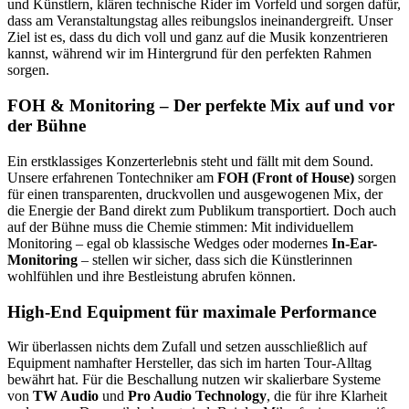
und Künstlern, klären technische Rider im Vorfeld und sorgen dafür,
dass am Veranstaltungstag alles reibungslos ineinandergreift. Unser
Ziel ist es, dass du dich voll und ganz auf die Musik konzentrieren
kannst, während wir im Hintergrund für den perfekten Rahmen
sorgen.
FOH & Monitoring – Der perfekte Mix auf und vor
der Bühne
Ein erstklassiges Konzerterlebnis steht und fällt mit dem Sound.
Unsere erfahrenen Tontechniker am
FOH (Front of House)
sorgen
für einen transparenten, druckvollen und ausgewogenen Mix, der
die Energie der Band direkt zum Publikum transportiert. Doch auch
auf der Bühne muss die Chemie stimmen: Mit individuellem
Monitoring – egal ob klassische Wedges oder modernes
In-Ear-
Monitoring
– stellen wir sicher, dass sich die Künstlerinnen
wohlfühlen und ihre Bestleistung abrufen können.
High-End Equipment für maximale Performance
Wir überlassen nichts dem Zufall und setzen ausschließlich auf
Equipment namhafter Hersteller, das sich im harten Tour-Alltag
bewährt hat. Für die Beschallung nutzen wir skalierbare Systeme
von
TW Audio
und
Pro Audio Technology
, die für ihre Klarheit